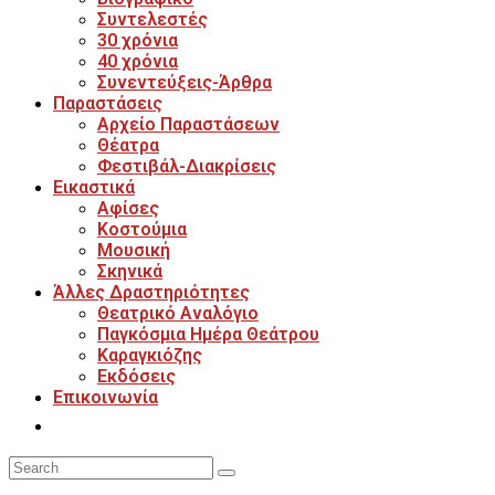
Συντελεστές
30 χρόνια
40 χρόνια
Συνεντεύξεις-Άρθρα
Παραστάσεις
Αρχείο Παραστάσεων
Θέατρα
Φεστιβάλ-Διακρίσεις
Εικαστικά
Αφίσες
Κοστούμια
Μουσική
Σκηνικά
Άλλες Δραστηριότητες
Θεατρικό Αναλόγιο
Παγκόσμια Ημέρα Θεάτρου
Καραγκιόζης
Εκδόσεις
Επικοινωνία