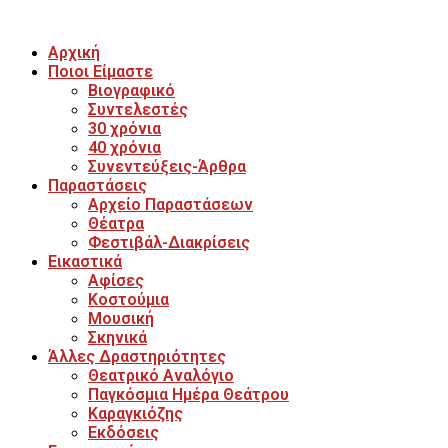
Αρχική
Ποιοι Είμαστε
Βιογραφικό
Συντελεστές
30 χρόνια
40 χρόνια
Συνεντεύξεις-Άρθρα
Παραστάσεις
Αρχείο Παραστάσεων
Θέατρα
Φεστιβάλ-Διακρίσεις
Εικαστικά
Αφίσες
Κοστούμια
Μουσική
Σκηνικά
Άλλες Δραστηριότητες
Θεατρικό Αναλόγιο
Παγκόσμια Ημέρα Θεάτρου
Καραγκιόζης
Εκδόσεις