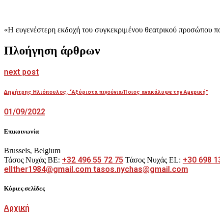
«Η ευγενέστερη εκδοχή του συγκεκριμένου θεατρικού προσώπου πο
Πλοήγηση άρθρων
next post
Δημήτρης Ηλιόπουλος, “Αξύριστα πιγούνια/Ποιος ανακάλυψε την Αμερική”
01/09/2022
Επικοινωνία
Brussels, Belgium
+32 496 55 72 75
+30 698 1
Τάσος Νυχάς BE:
Τάσος Νυχάς EL:
ellther1984@gmail.com tasos.nychas@gmail.com
Κύριες σελίδες
Αρχική