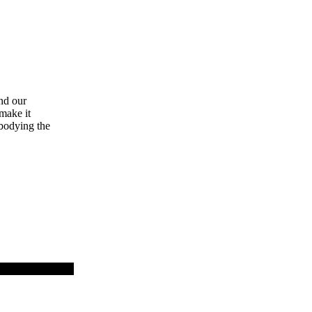
and our
 make it
bodying the