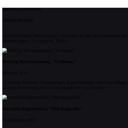
ΔΙΑΦΟΡΕΣ ΠΑΡΑΣΤΑΣΕΙΣ
ΣΧΟΛΙΑ ΘΕΑΤΩΝ
«Ξεδιπλώθηκαν όλες οι πτυχές του έργου με τον πιο ουσιαστικό και
αληθινό τρόπο. Σ’ευχαριστώ Τάσο.»
Βασίλης Κατσικονούρης, “Ο Μάκης”
Μάρτιος 2019
«Υπέροχη δουλειά. Συγχαρητήρια. Συγκινηθήκαμε πολύ που είδαμε
το έργο αυτό σε μια πόλη τόσο μακριά από την Ελλάδα.»
Κατερίνα Καμπανέλλη, “Μια Κωμωδία”
Φεβρουάριος 2017