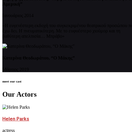
Αμερική”
Ιανουάριος 2014
«Η ευγενέστερη εκδοχή του συγκεκριμένου θεατρικού προσώπου π
έχω δει. Η πνευματικότερη. Με το ευφυέστερο χιούμορ και τη
βαθύτερη απελπισία… Μπράβο»
Κατερίνα Θεοδωράτου, “Ο Μάκης”
Μάρτιος 2019
meet our cast
Our Actors
Helen Parks
actress