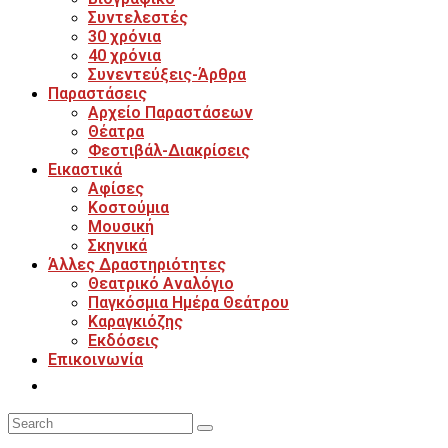
Συντελεστές
30 χρόνια
40 χρόνια
Συνεντεύξεις-Άρθρα
Παραστάσεις
Αρχείο Παραστάσεων
Θέατρα
Φεστιβάλ-Διακρίσεις
Εικαστικά
Αφίσες
Κοστούμια
Μουσική
Σκηνικά
Άλλες Δραστηριότητες
Θεατρικό Αναλόγιο
Παγκόσμια Ημέρα Θεάτρου
Καραγκιόζης
Εκδόσεις
Επικοινωνία