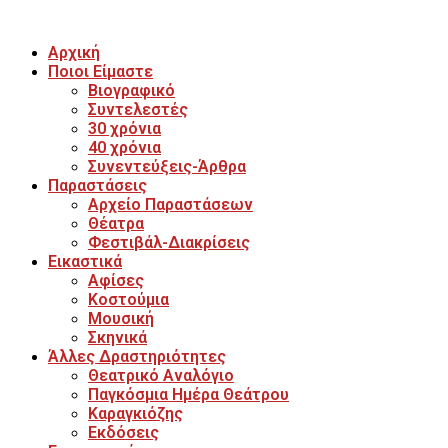
Αρχική
Ποιοι Είμαστε
Βιογραφικό
Συντελεστές
30 χρόνια
40 χρόνια
Συνεντεύξεις-Άρθρα
Παραστάσεις
Αρχείο Παραστάσεων
Θέατρα
Φεστιβάλ-Διακρίσεις
Εικαστικά
Αφίσες
Κοστούμια
Μουσική
Σκηνικά
Άλλες Δραστηριότητες
Θεατρικό Αναλόγιο
Παγκόσμια Ημέρα Θεάτρου
Καραγκιόζης
Εκδόσεις