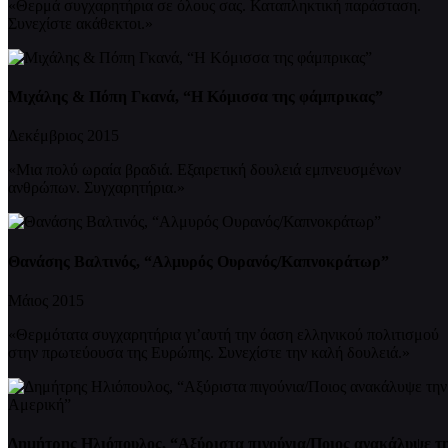
«Θερμά συγχαρητήρια σε όλους σας. Καταπληκτική παράσταση.
Συνεχίστε ακάθεκτοι.»
Μιχάλης & Πόπη Γκανά, “Η Κόμισσα της φάμπρικας”
Δεκέμβριος 2015
«Μια πολύ ωραία βραδιά. Εξαιρετική δουλειά εμπνευσμένων
ανθρώπων. Συγχαρητήρια.»
Θανάσης Βαλτινός, “Αλμυρός Ουρανός/Καπνοκράτωρ”
Μάιος 2015
«Θερμότατα συγχαρητήρια γι’αυτή την όαση ελληνικού πολιτισμού
στην πρωτεύουσα της Ευρώπης. Συνεχίστε την καλή δουλειά.»
Δημήτρης Ηλιόπουλος, “Αξύριστα πιγούνια/Ποιος ανακάλυψε τ